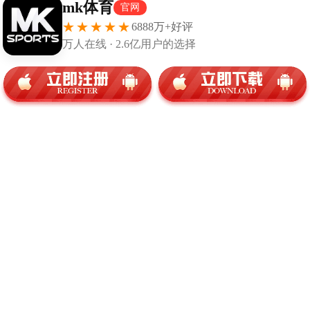
开云网站-半场：曼城0-0布伦特福德，哈兰德射门被扑，小蜜蜂1射门0射正
对阵布伦特福德。上半场，曼城多