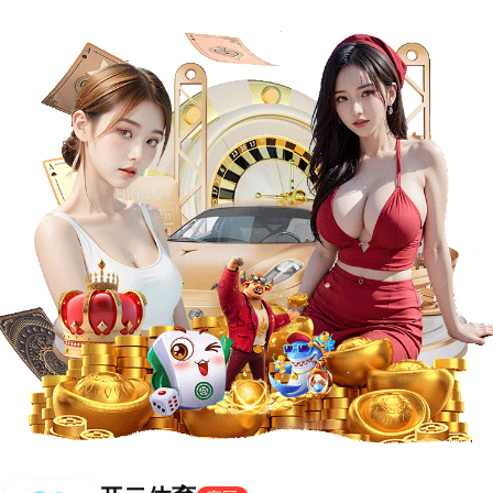
意甲
法甲
德甲
西甲
欧冠
关于我们
glow-kaiyun.com-扎心！朋友孩子的班34人处于“零就业”状态，引热议
这则看似个体的升学就业见闻，戳