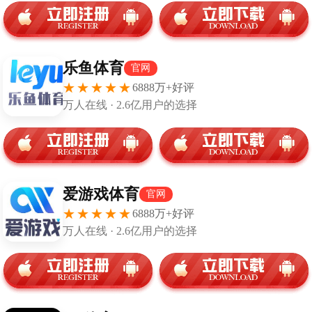
自宣留队 超级攻击手将迎爆发？
，上赛季回归的高拉特晒出自己的28号球衣，自宣留队。作为高效的恐怖
年，高拉特...
开云网站-早报：争锋相对！老佛爷官宣穆帅科纳特，里克尔梅承诺签哈兰德
效 穆萨建功...