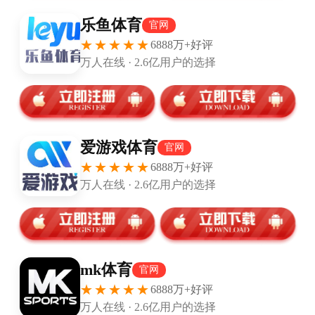
glow-kaiyun.com-心理学有个残忍发
现：让一个人终身困在焦虑里、无
法自拔，从不是缺爱缺安全感，而
0
129
是这两道“埋在意识底层的心理门槛”
开云网站-贺希宁当选常规赛MVP！
强势得分拔高深圳上限，期待世预
赛延续
0
118
开云网站-【早报】为何违纪和排队道歉的总是国
青？？？
体坛周报全媒体原创 国青为何频现违纪？ 日前，中国2001年龄
段国青队以陶强龙为代表的6名球员私自外出饮酒，被足协重罚
禁赛半年，取消国字号入选资格。这并不是国青球员第一次违
0
110
纪，迄今为止本报记者马德...