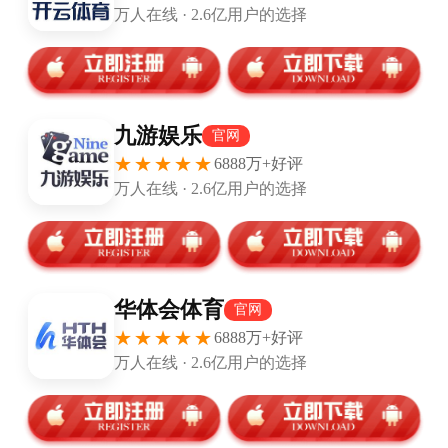
glow-kaiyun.com-这也太快了！仅9
分钟，国足0-2喀麦隆，后防线漏
人，颜骏凌被吐槽
0
92
开云app下载-阿森纳今夏将听取八
名球员报价，周薪可省120万英镑|工
资|离队_新浪体育_新浪新闻
0
97
glow-kaiyun.com-贾马尔·穆雷不愿
为加拿大连续效力3年 退出下届世界
杯&amp;奥运会
0
90