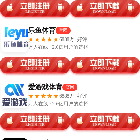
录保持者基普利莫以及和科杰尔查等选手身上。
如果按照这一成绩完赛的话，领先集团将会跑进2小时01分大关。
在身后的基普里莫和基普鲁托用时分别为1小时26分05秒和07秒。
。来到冲刺阶段，萨维向着人类首次破2坚实迈进。
首次在正式比赛跑进2小时大关。另一位选手科杰尔查同样完成了破2
原先的世界纪录，成绩为2小时00分28秒。