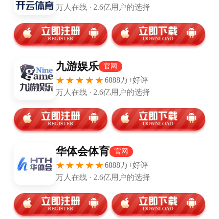
北京时间2月6日，狼队官方宣布徐彬租借加盟英甲巴恩斯利
至本赛季结束。在加盟巴恩斯利的同时，狼队官方也表示，
此次租借期间徐彬仍保留代表狼队U21参加比赛的资格。
这笔交易遵守EFL旗下球队流动规范，可以允许他在适当的
时机暂时回到狼队参与狼队U21（PL2比赛）。