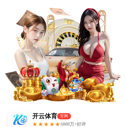
开云网站-英超官网冬窗更新名单：徐
彬出现在狼队U21球员阵容里
2026.02.07
189
0
2月6日，在英超官网更新的冬窗后球队阵容更新名单中，中
国U23队员徐彬出现在狼队U21阵容名单里，这也意味着他
具备代表狼队U21出战的资格。